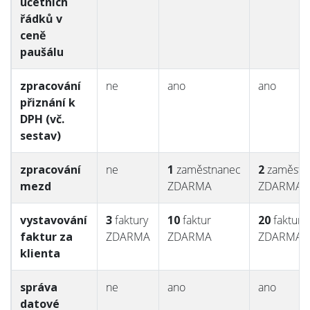
účetních
DPH / plátce
řádků v
DPH
ceně
paušálu
plátce DPH
plátce DPH
plátce DP
od
od
od
zpracování
ne
ano
ano
1 090 Kč
3 990 Kč
7 990 Kč
přiznání k
neplátce
neplátce
neplátce
DPH (vč.
DPH od
DPH od
DPH od
sestav)
990 Kč
1 990 Kč
4 990 Kč
zpracování
ne
1
zaměstnanec
2
zaměstn
mezd
ZDARMA
ZDARMA
vystavování
3
faktury
10
faktur
20
faktur
faktur za
ZDARMA
ZDARMA
ZDARMA
klienta
správa
ne
ano
ano
datové