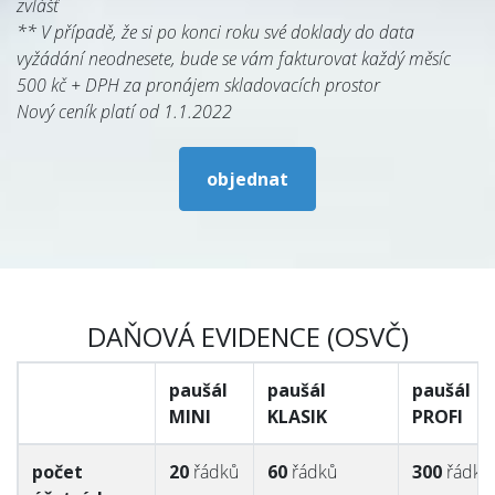
zvlášť
** V případě, že si po konci roku své doklady do data
odborná
ne
1
hodina
1
hodina
vyžádání neodnesete, bude se vám fakturovat každý měsíc
konzultace
ZDARMA
ZDARMA
500 kč + DPH za pronájem skladovacích prostor
Nový ceník platí od 1.1.2022
správa
ne
ne
ano
datové
schránky
objednat
třídění a
ne
ne
ano
úschova
dokladů **
DAŇOVÁ EVIDENCE (OSVČ)
manažerské
ne
ne
ano
podklady
paušál
paušál
paušál
cena řádku
25
Kč /
20
Kč
15
Kč /
20
MINI
KLASIK
PROFI
nad rámec
30
Kč
/
25
Kč
paušálu
počet
20
řádků
60
řádků
300
řádků
neplátce