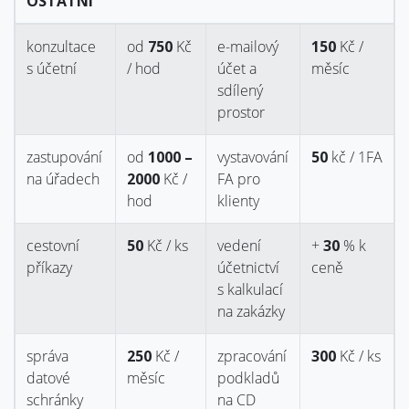
OSTATNÍ
konzultace
od
750
Kč
e-mailový
150
Kč /
s účetní
/ hod
účet a
měsíc
sdílený
prostor
zastupování
od
1000 –
vystavování
50
kč / 1FA
na úřadech
2000
Kč /
FA pro
hod
klienty
cestovní
50
Kč / ks
vedení
+
30
% k
příkazy
účetnictví
ceně
s kalkulací
na zakázky
správa
250
Kč /
zpracování
300
Kč / ks
datové
měsíc
podkladů
schránky
na CD