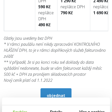
DPH
1 290 Kč
2 490 Kč
590 Kč
neplátce DPH
neplátce 
neplátce
790 Kč
1 690 Kč
DPH
490 Kč
částky jsou uvedeny bez DPH
* V rámci paušálu není nikdy zpracování KONTROLNÍHO
HLÁŠENÍ DPH, to je v rámci doplňkových služeb fakturováno
zvlášť
** V případě, že si po konci roku své doklady do data
vyžádání nedonesete, bude se vám fakturovat každý měsíc
500 kč + DPH za pronájem skladovacích prostor
Nový ceník platí od 1.1.2022
objednat
Souhlas
Detaily
Více o cookies