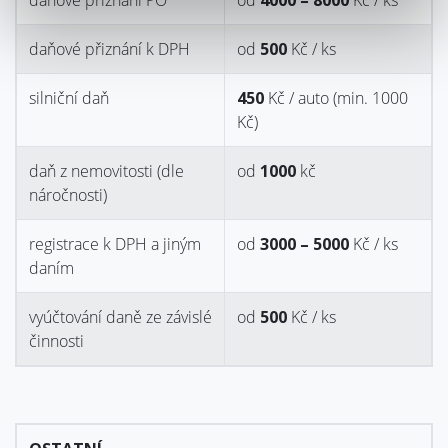
daňové přiznání PO
od
4000 – 8000
Kč / ks
Do ceny mzdy se zahrnují ELDP, zápočtové listy,
personalistika a přehledy na státní organizace.
daňové přiznání k DPH
od
500
Kč / ks
silniční daň
450
Kč / auto (min. 1000
Kč)
daň z nemovitosti (dle
od
1000
kč
náročnosti)
registrace k DPH a jiným
od
3000 – 5000
Kč / ks
daním
vyúčtování daně ze závislé
od
500
Kč / ks
činnosti