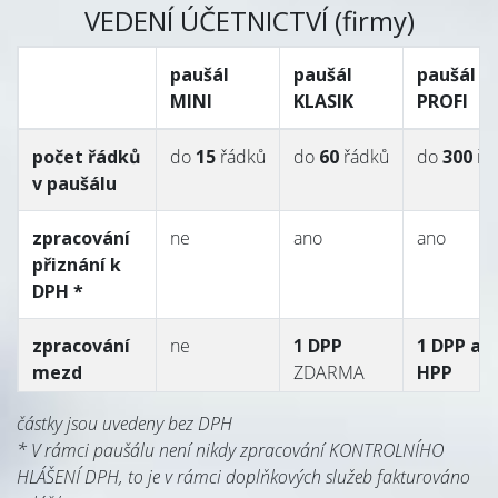
VEDENÍ ÚČETNICTVÍ (firmy)
paušál
paušál
paušál
MINI
KLASIK
PROFI
počet řádků
do
15
řádků
do
60
řádků
do
300
řá
v paušálu
zpracování
ne
ano
ano
přiznání k
DPH *
zpracování
ne
1 DPP
1 DPP a 1
mezd
ZDARMA
HPP
ZDARMA
částky jsou uvedeny bez DPH
* V rámci paušálu není nikdy zpracování KONTROLNÍHO
zastoupení
ne
ne
1
hodina
HLÁŠENÍ DPH, to je v rámci doplňkových služeb fakturováno
před úřady
ZDARMA