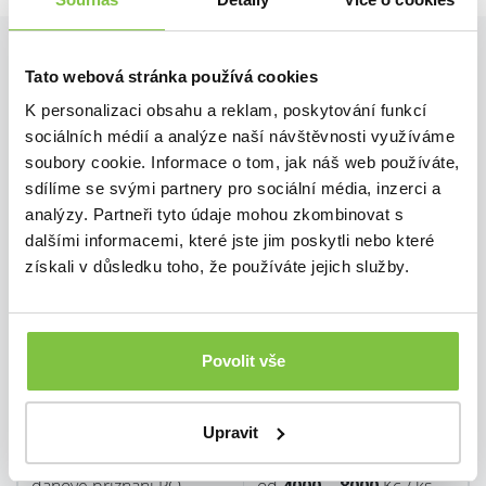
Doplňkové služby
Tato webová stránka používá cookies
K personalizaci obsahu a reklam, poskytování funkcí
MZDY
sociálních médií a analýze naší návštěvnosti využíváme
soubory cookie. Informace o tom, jak náš web používáte,
1-10 zaměstnanců
300
kč / mzdu
sdílíme se svými partnery pro sociální média, inzerci a
analýzy. Partneři tyto údaje mohou zkombinovat s
dalšími informacemi, které jste jim poskytli nebo které
11-25 zaměstnanců
250
kč / mzdu
získali v důsledku toho, že používáte jejich služby.
dohoda o provedení
200
kč / mzdu
práce
Povolit vše
zastoupení ke mzdám
150
kč / mzdu
DANĚ
vstup / výstup
200
kč
daňové přiznání FO
od
1500 – 2500
Kč / ks
Upravit
zaměstnance