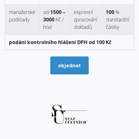
manažerské
od
1500 –
expresní
100
%
podklady
3000
Kč /
zpracování
standardní
hod
dokladů
částky
podání kontrolního hlášení DPH od 100 Kč
objednat