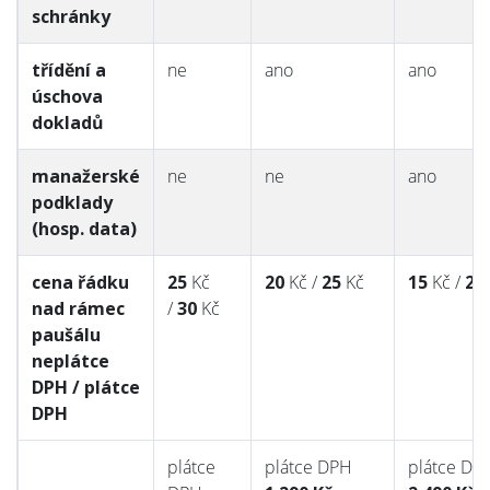
schránky
třídění a
ne
ano
ano
úschova
dokladů
manažerské
ne
ne
ano
podklady
(hosp. data)
cena řádku
25
Kč
20
Kč /
25
Kč
15
Kč /
20
nad rámec
/
30
Kč
paušálu
neplátce
DPH / plátce
DPH
plátce
plátce DPH
plátce DP