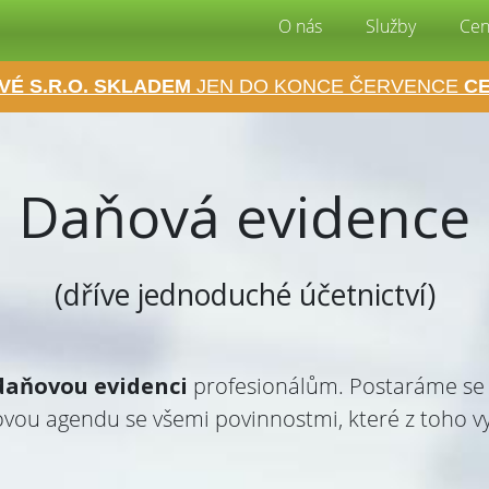
O nás
Služby
Cen
VÉ S.R.O. SKLADEM
JEN DO KONCE ČERVENCE
CE
Daňová evidence
(dříve jednoduché účetnictví)
daňovou evidenci
profesionálům. Postaráme se 
vou agendu se všemi povinnostmi, které z toho vyp