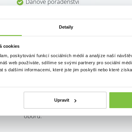
Daňové poradenství
Zastupování před úřady
Detaily
á cookies
přejít na vedení účetnictví
přejít na ceník
pro firmy přejít na ceník
klam, poskytování funkcí sociálních médií a analýze naší návšt
 náš web používáte, sdílíme se svými partnery pro sociální média
 s dalšími informacemi, které jste jim poskytli nebo které získa
Upravit
Jako člen máme vždy aktuální informace
oboru.