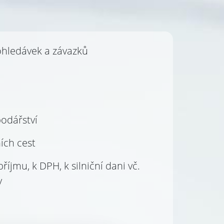
ohledávek a závazků
odářství
ích cest
íjmu, k DPH, k silniční dani vč.
y