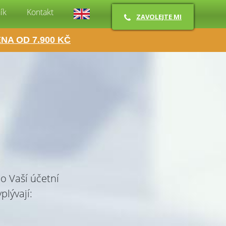
ík
Kontakt
ZAVOLEJTE MI
NA OD 7.900 KČ
o Vaší účetní
lývají: