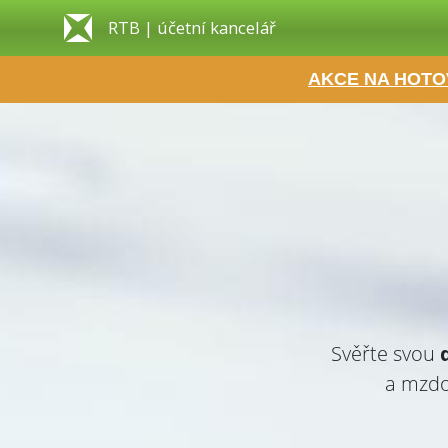
RTB | účetní kancelář
AKCE NA HOTO
Svěřte svou
a mzdo