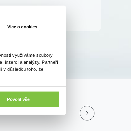
Více o cookies
ěvnosti využíváme soubory
, inzerci a analýzy. Partneři
li v důsledku toho, že
Povolit vše
 o všech novinkách v