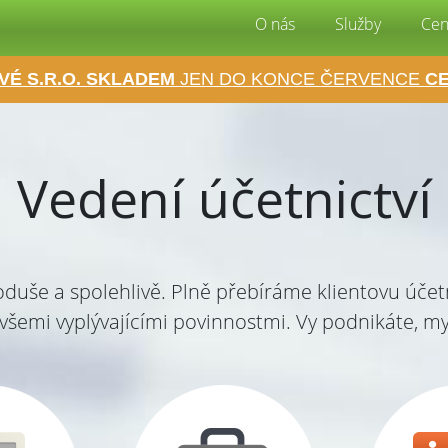
O nás
Služby
Cen
VÉ S.R.O. SKLADEM
JEN DO KONCE ČERVENCE
CE
Vedení účetnictví
noduše a spolehlivě. Plně přebíráme klientovu úč
všemi vyplývajícími povinnostmi. Vy podnikáte, m