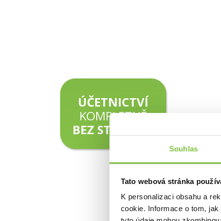
ÚČETNICTVÍ
KOMPLETNĚ
BEZ STAROSTÍ
Souhlas
Tato webová stránka použív
K personalizaci obsahu a re
cookie. Informace o tom, jak
tyto údaje mohou zkombinovat