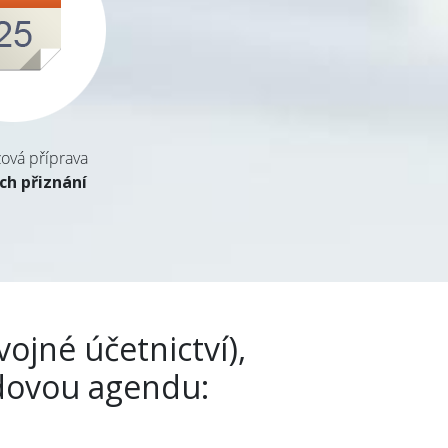
ová příprava
ch přiznání
ojné účetnictví),
zdovou agendu: