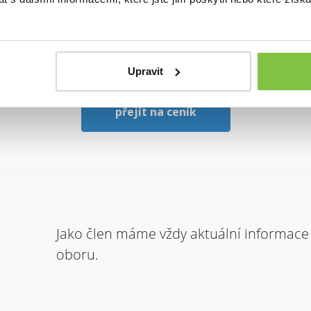
Zastupování před úřady
Upravit
přejít na ceník
Jako člen máme vždy aktuální informace
oboru.