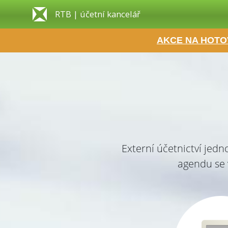
RTB | účetní kancelář
AKCE NA HOTO
Externí účetnictví jed
agendu se 