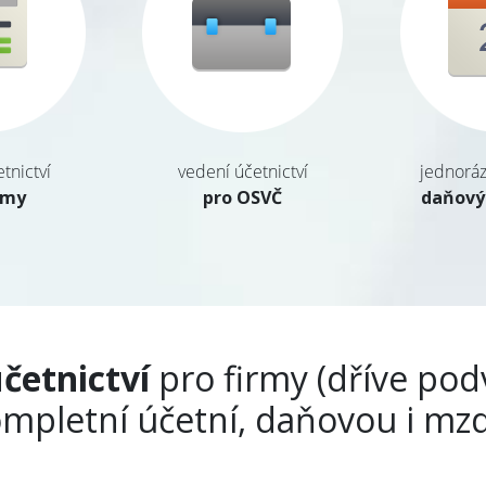
tnictví
vedení účetnictví
jednoráz
rmy
pro OSVČ
daňový
četnictví
pro firmy (dříve podv
ompletní účetní, daňovou i m