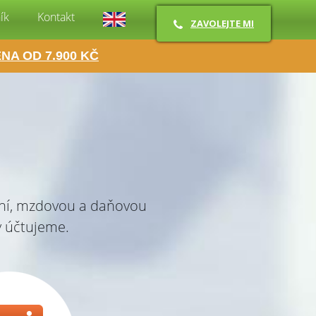
ík
Kontakt
ZAVOLEJTE MI
NA OD 7.900 KČ
etní, mzdovou a daňovou
y účtujeme.