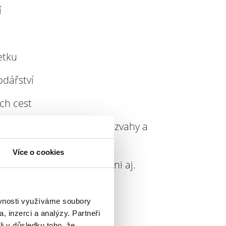
í
etku
odářství
ch cest
ně výkazů zisků a ztrát, rozvahy a
Více o cookies
jmu, k DPH, k silniční dani aj.
ěvnosti využíváme soubory
, inzerci a analýzy. Partneři
li v důsledku toho, že