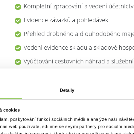
Kompletní zpracování a vedení účetnictv
Evidence závazků a pohledávek
Přehled drobného a dlouhodobého maj
Vedení evidence skladu a skladové hosp
Vyúčtování cestovních náhrad a služební
Sestavení účetní závěrky a uzávěrky, včet
přílohy k roční účetní závěrce
Detaily
Zpracování daňového přiznání k dani z pří
á cookies
Mzdová agenda (
více
)
klam, poskytování funkcí sociálních médií a analýze naší návšt
Daňové poradenství
 náš web používáte, sdílíme se svými partnery pro sociální média
 s dalšími informacemi, které jste jim poskytli nebo které získa